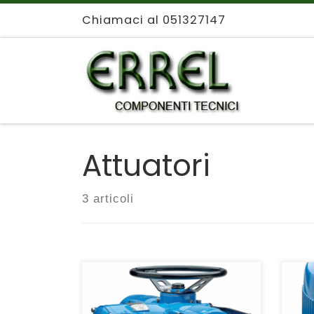
Chiamaci al 051327147
Passa al contenuto
Attuatori
3 articoli
Att
ATTUATORI MULTIGIRO –
mon