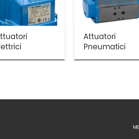
o,disponibili nelle diverse
doppio effetto con
mentazioni e frequenza
rotazione standard 0-90
tificati CE, UL,CSA
0-180°
ttuatori
Attuatori
lettrici
Pneumatici
M