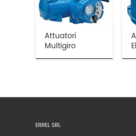
Trifase multigiro – Trifase ¼
gir
di gir
ali
cer
Attuatori
A
Multigiro
E
ERREL SRL