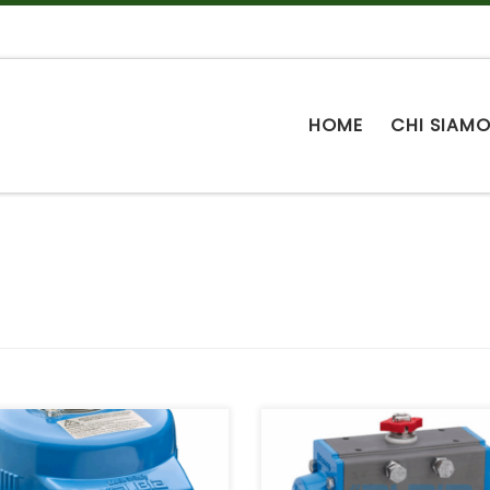
HOME
CHI SIAM
uatori elettrici
Attuatori Pneumatici nell
ofase, ¼ di
versioni a semplice o