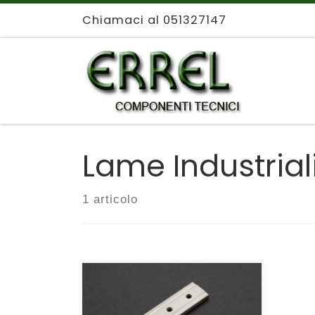
Chiamaci al 051327147
Passa al contenuto
Lame Industrial
1 articolo
Lame per macchine
automatiche in genere.