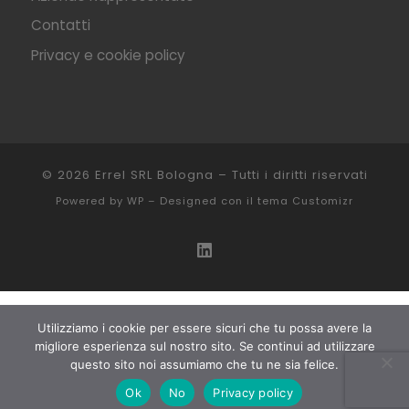
Contatti
Privacy e cookie policy
© 2026
Errel SRL Bologna
– Tutti i diritti riservati
Powered by
WP
– Designed con il
tema Customizr
Utilizziamo i cookie per essere sicuri che tu possa avere la
migliore esperienza sul nostro sito. Se continui ad utilizzare
questo sito noi assumiamo che tu ne sia felice.
Ok
No
Privacy policy