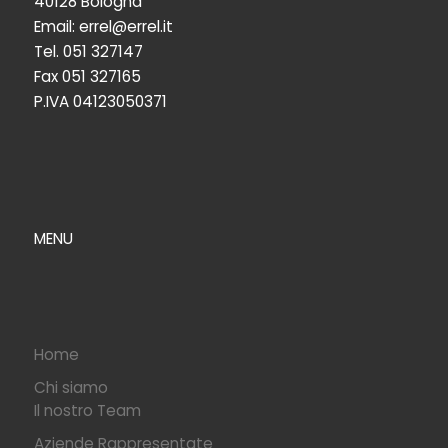
40128 Bologna
Email: errel@errel.it
Tel. 051 327147
Fax 051 327165
P.IVA 04123050371
MENU
Home
Chi siamo
Il nostro Team
Aziende Rappresentate