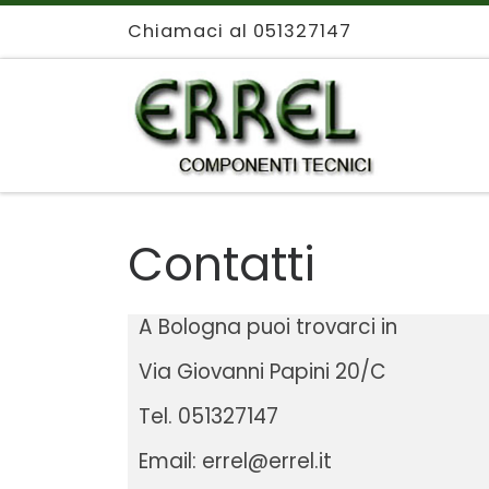
Chiamaci al 051327147
Passa al contenuto
Contatti
A Bologna puoi trovarci in
Via Giovanni Papini 20/C
Tel. 051327147
Email: errel@errel.it