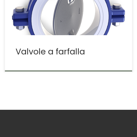
Aria e Fumi – Valvole di ritegno a Disco e a Clapet
Valvole personalizzate Vuoi più info? scrivici
Valvole a farfalla