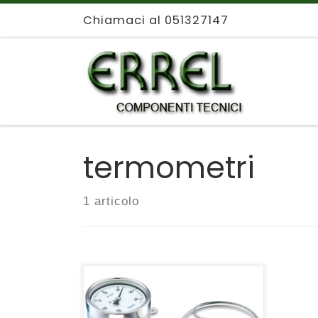
Chiamaci al 051327147
Passa al contenuto
termometri
1 articolo
Termometri analogici
Bourdon, termometri con