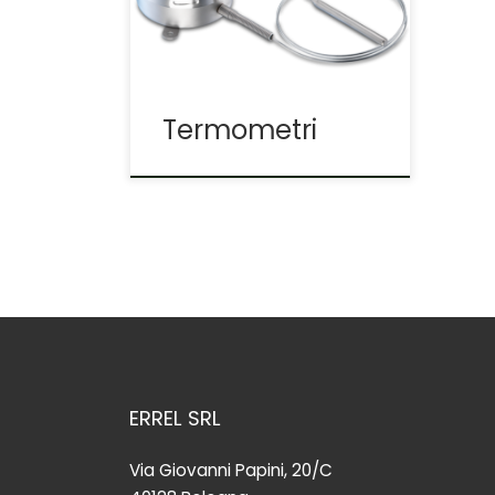
quadrante per
visualizzazione in loco o
remota, termometri
bimetallici e termometri ad
espansione. Termostati
Termometri
ERREL SRL
Via Giovanni Papini, 20/C